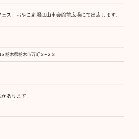
フェス。おやこ劇場は山車会館前広場にて出店します。
0015 栃木県栃木市万町３−２３
性があります。