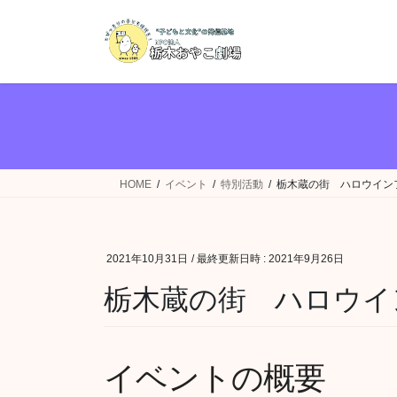
コ
ナ
ン
ビ
テ
ゲ
ン
ー
ツ
シ
へ
ョ
ス
ン
キ
に
ッ
移
HOME
イベント
特別活動
栃木蔵の街 ハロウイン
プ
動
2021年10月31日
/ 最終更新日時 :
2021年9月26日
栃木蔵の街 ハロウイ
イベントの概要