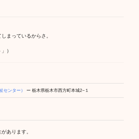
てしまっているからさ。
ト」）
祉センター）
ー 栃木県栃木市西方町本城2−１
性があります。