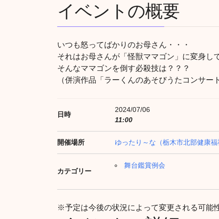
イベントの概要
いつも怒ってばかりのお母さん・・・
それはお母さんが「怪獣ママゴン」に変身し
そんなママゴンを倒す必殺技は？？？
（併演作品「ラーくんのあそびうたコンサー
2024/07/06
日時
11:00
開催場所
ゆったり～な（栃木市北部健康福
舞台鑑賞例会
カテゴリー
※予定は今後の状況によって変更される可能