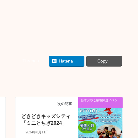
Threads
Hatena
Copy
栃木おやこ劇場関連イベン
次の記事
ト
どきどきキッズシティ
「ミニとちぎ2024」
2024年8月11日