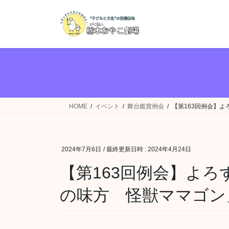
コ
ナ
ン
ビ
テ
ゲ
ン
ー
ツ
シ
へ
ョ
ス
ン
キ
に
ッ
移
HOME
イベント
舞台鑑賞例会
【第163回例会】
プ
動
2024年7月6日
/ 最終更新日時 :
2024年4月24日
【第163回例会】よ
の味方 怪獣ママゴン