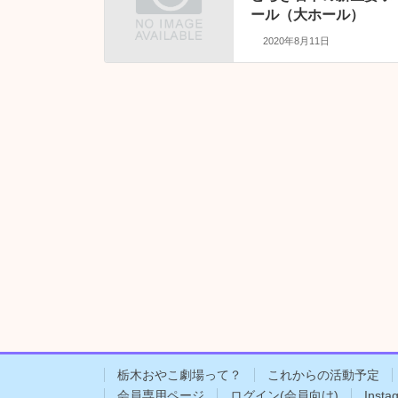
ール（大ホール）
2020年8月11日
栃木おやこ劇場って？
これからの活動予定
会員専用ページ
ログイン(会員向け)
Insta