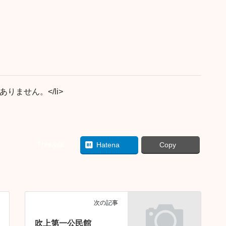
りません。</li>
Threads
Hatena
Copy
次の記事
吹上第一公民館