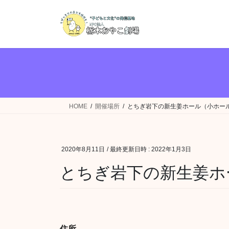
コ
ナ
ン
ビ
テ
ゲ
ン
ー
ツ
シ
へ
ョ
ス
ン
キ
に
ッ
移
HOME
開催場所
とちぎ岩下の新生姜ホール（小ホー
プ
動
2020年8月11日
/ 最終更新日時 :
2022年1月3日
とちぎ岩下の新生姜ホ
住所