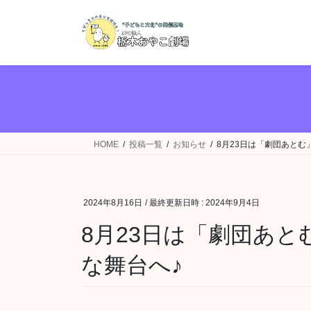
コ
ナ
ン
ビ
テ
ゲ
ン
ー
ツ
シ
へ
ョ
ス
ン
キ
に
ッ
移
HOME
投稿一覧
お知らせ
8月23日は「劇団あとむ
プ
動
2024年8月16日
/ 最終更新日時 :
2024年9月4日
8月23日は「劇団あ
な舞台へ♪