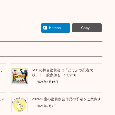
Threads
Hatena
Copy
っ
5/31の舞台鑑賞会は「どうぶつ忍者太
し
鼓」！一般参加もOKです★
2026年4月16日
た☆
2026年度の鑑賞例会作品の予定をご案内★
2026年2月4日