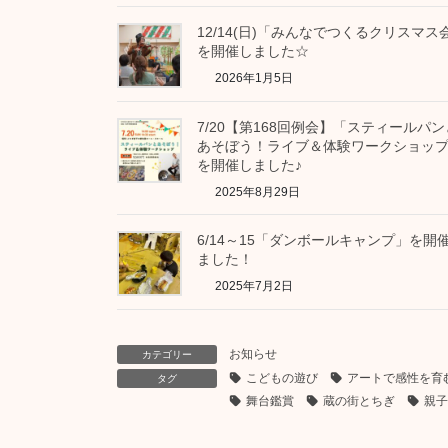
12/14(日)「みんなでつくるクリスマス
を開催しました☆
2026年1月5日
7/20【第168回例会】「スティールパン
あそぼう！ライブ＆体験ワークショッ
を開催しました♪
2025年8月29日
6/14～15「ダンボールキャンプ」を開
ました！
2025年7月2日
お知らせ
カテゴリー
こどもの遊び
アートで感性を育
タグ
舞台鑑賞
蔵の街とちぎ
親子