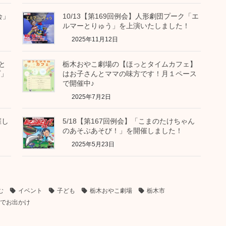
会」
10/13【第169回例会】人形劇団プーク「エ
ルマーとりゅう」を上演いたしました！
2025年11月12日
と
栃木おやこ劇場の【ほっとタイムカフェ】
プ」
はお子さんとママの味方です！月１ペース
で開催中♪
2025年7月2日
催し
5/18【第167回例会】「こまのたけちゃん
のあそぶあそび！」を開催しました！
2025年5月23日
む
イベント
子ども
栃木おやこ劇場
栃木市
でお出かけ