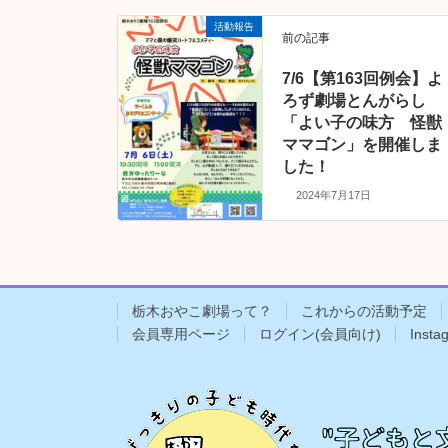
活動報告
前の記事
7/6【第163回例会】よ
ろず劇場とんがらし
「よい子の味方 怪獣
ママゴン」を開催しま
した！
2024年7月17日
栃木おやこ劇場って？
これからの活動予定
会員専用ページ
ログイン(会員向け)
Insta