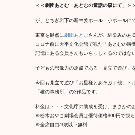
＜＜劇団あとむ「あとむの童話の森にて」＞
が、とちぎ岩下の新生姜ホール 小ホールに
東京を拠点に
劇団あとむ
さんが、馴染みのあ
コロナ前に大平文化会館で観た「あとむの時
記憶にある会員さんもいらっしゃるのではな
子どもの想像力の原点である「見立て遊び」
今回も見立て遊び「お星様とあそぶ」他、ト
「猫の事務所」の3作品です。
料金は・・・文化庁の助成を受け、まさかのお一
※栃木おやこ劇場会員は優待価格800円で観
※全席自由/3歳以下無料