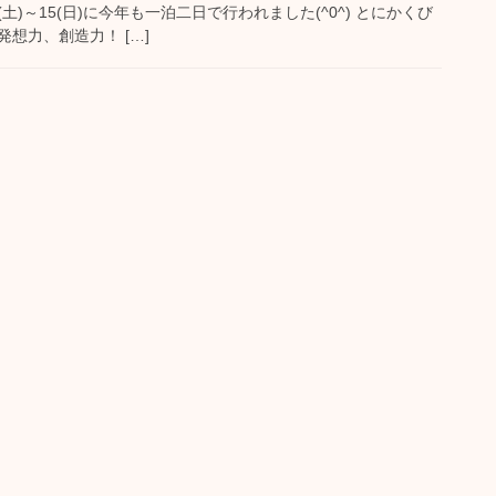
(土)～15(日)に今年も一泊二日で行われました(^0^) とにかくび
想力、創造力！ […]