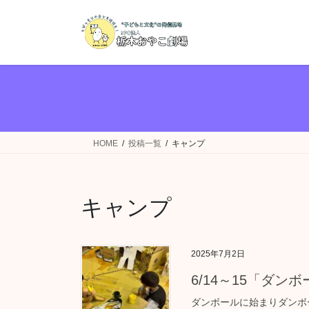
コ
ナ
ン
ビ
テ
ゲ
ン
ー
ツ
シ
へ
ョ
ス
ン
キ
に
ッ
移
HOME
投稿一覧
キャンプ
プ
動
キャンプ
2025年7月2日
6/14～15「ダ
ダンボールに始まりダンボ