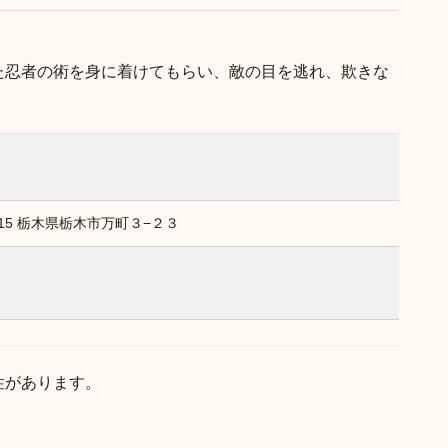
た忍者の術を身に着けてもらい、敵の目を逃れ、欺きな
0015 栃木県栃木市万町３−２３
性があります。