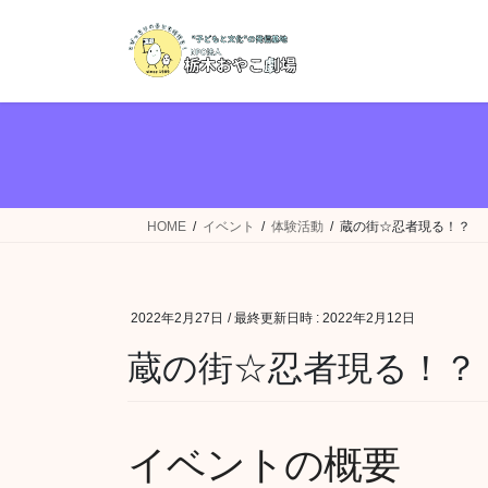
コ
ナ
ン
ビ
テ
ゲ
ン
ー
ツ
シ
へ
ョ
ス
ン
キ
に
ッ
移
HOME
イベント
体験活動
蔵の街☆忍者現る！？
プ
動
2022年2月27日
/ 最終更新日時 :
2022年2月12日
蔵の街☆忍者現る！？
イベントの概要