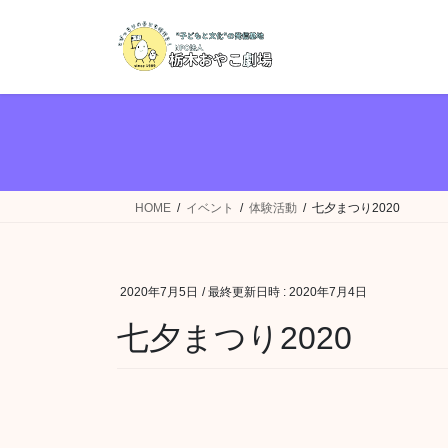
コ
ナ
ン
ビ
テ
ゲ
ン
ー
ツ
シ
へ
ョ
ス
ン
キ
に
ッ
移
HOME
イベント
体験活動
七夕まつり2020
プ
動
2020年7月5日
/ 最終更新日時 :
2020年7月4日
七夕まつり2020